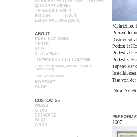
SCHWARZES QUADRAT – ROTES
QUADRAT (2005)
TAFELBILD (2004)
KÖDER_ _ _ _ (2004)
EMBAIXADORA (2004)
Mehrteilige I
Preisverleih
ABOUT
PUBLIKATIONEN
Rednerpult: 
TEXTE
Podest 1: Ho
VITA
Podest 2: Ho
STATEMENT
Podest 3: Ho
STATEMENT INVISIBLE SCULPTURE
Tapete: Pack
STATEMENT MASK_AMARILLO (ANTI-
MONDRIAN)
Installtionsa
STATEMENT MASK
Tisa von der
KONTAKT
SHOP
Diese Arbeit 
CUSTOMISE
WEISS
GRAU
SCHWARZ
PERFORMAT
BLAU
2007
GRÜN