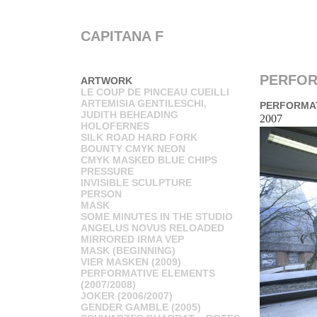
CAPITANA F
PERFORM
ARTWORK
LE COUP DE PINCEAU CUEILLI
ARTEMISIA GENTILESCHI,
PERFORMAT
JUDITH BEHEADING
2007
HOLOFERNES
SILK ROAD HARD FORK
BOUNTY CMYK NEON
CMYK MASKED BLUE CHIPS
PRESSURE
INVISIBLE SCULPTURE
PERSON
MASK
SOME MINUTES IN THE STUDIO
ANGELUS NOVUS RELOADED
MIRRORED IRMA VEP
MASK (BEGINNING)
VIER MASKEN (2009)
PERFORMATIVE ELEMENTS
(2007/2008)
JOKER (2006/2007)
GENDER GAMBLE (2005)