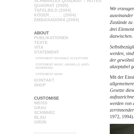
SCHWARZES QUADRAT – ROTES
QUADRAT (2005)
Wir erzeugen
TAFELBILD (2004)
KÖDER_ _ _ _ (2004)
auseinander 
EMBAIXADORA (2004)
Zustände zu 
drei Element
ABOUT
dazwischen.
PUBLIKATIONEN
TEXTE
Selbstbezügl
VITA
STATEMENT
werden, sind
STATEMENT INVISIBLE SCULPTURE
der gewöhnl
STATEMENT MASK_AMARILLO (ANTI-
akzeptabel g
MONDRIAN)
STATEMENT MASK
Mit der Eins
KONTAKT
allgemeiner
SHOP
Gesetze dies
aufzuzeichne
CUSTOMISE
WEISS
werden von d
GRAU
zerrinnende
SCHWARZ
1972, 1994).
BLAU
GRÜN