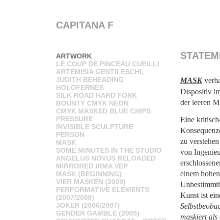
CAPITANA F
STATEM
ARTWORK
LE COUP DE PINCEAU CUEILLI
ARTEMISIA GENTILESCHI,
JUDITH BEHEADING
MASK
verha
HOLOFERNES
Dispositiv i
SILK ROAD HARD FORK
der leeren Mit
BOUNTY CMYK NEON
CMYK MASKED BLUE CHIPS
PRESSURE
Eine kritisch
INVISIBLE SCULPTURE
Konsequenze
PERSON
zu verstehen
MASK
SOME MINUTES IN THE STUDIO
von Ingenieu
ANGELUS NOVUS RELOADED
erschlossen
MIRRORED IRMA VEP
einem hohen
MASK (BEGINNING)
VIER MASKEN (2009)
Unbestimmthe
PERFORMATIVE ELEMENTS
Kunst ist ei
(2007/2008)
JOKER (2006/2007)
Selbstbeobac
GENDER GAMBLE (2005)
maskiert als